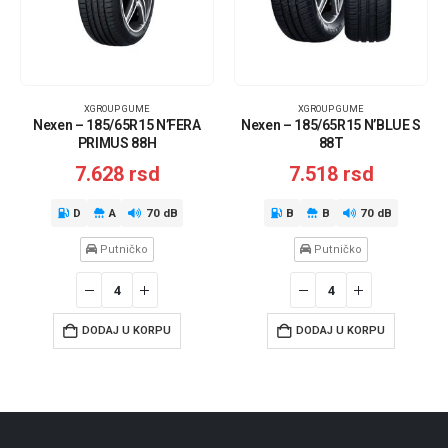
XGROUP GUME
XGROUP GUME
Nexen – 185/65R15 N’FERA
Nexen – 185/65R15 N’BLUE S
PRIMUS 88H
88T
7.628
rsd
7.518
rsd
D
A
70 dB
B
B
70 dB
Putničko
Putničko
DODAJ U KORPU
DODAJ U KORPU