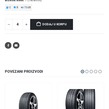
Brzinski index
T (190 km\h)
C
B
70 dB
DODAJ U KORPU
POVEZANI PROIZVODI