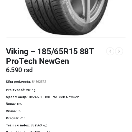
Viking – 185/65R15 88T
ProTech NewGen
6.590
rsd
Šifra proizvoda:
84562372
Proizvođač
Viking
Specifikacija
185/65R15 88T ProTech NewGen
Širina
185
Visina
65
Prečnik
R15
Težinski index
88 (560 kg)