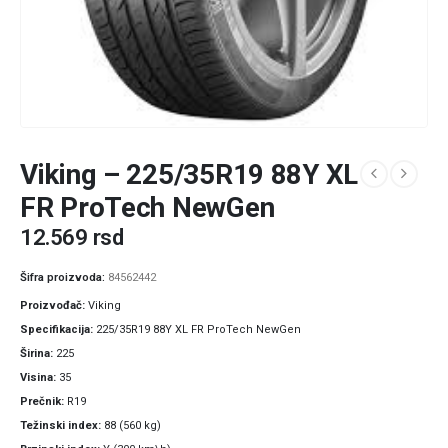
Viking – 225/35R19 88Y XL
FR ProTech NewGen
12.569
rsd
Šifra proizvoda:
84562442
Proizvođač
Viking
Specifikacija
225/35R19 88Y XL FR ProTech NewGen
Širina
225
Visina
35
Prečnik
R19
Težinski index
88 (560 kg)