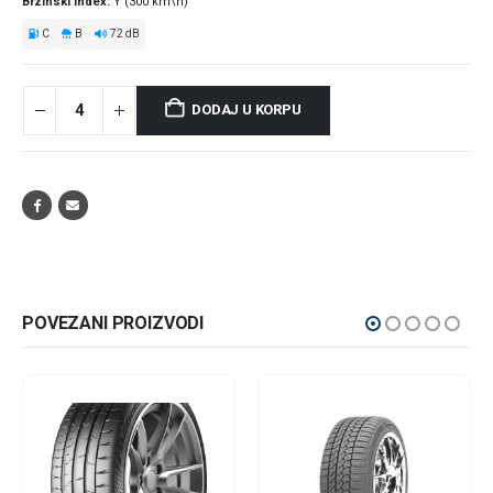
Brzinski index
Y (300 km\h)
C
B
72 dB
DODAJ U KORPU
POVEZANI PROIZVODI