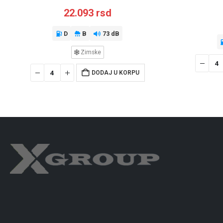
22.093
rsd
D
B
73 dB
Zimske
DODAJ U KORPU