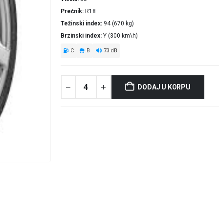
Prečnik
R18
Težinski index
94 (670 kg)
Brzinski index
Y (300 km\h)
C
B
73 dB
DODAJ U KORPU