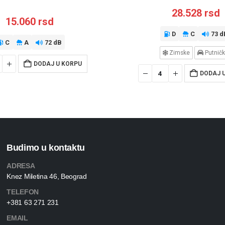
28.528
rsd
15.060
rsd
D
C
73 d
C
A
72 dB
Zimske
Putnič
DODAJ U KORPU
DODAJ 
Budimo u kontaktu
ADRESA
Knez Miletina 46, Beograd
TELEFON
+381 63 271 231
EMAIL