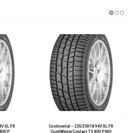
4V XL FR
Continental – 255/35R18 94V XL FR
830 P
ContiWinterContact TS 830 P MO