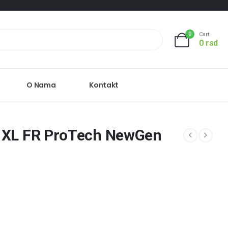
0
Cart
0
rsd
O Nama
Kontakt
Y XL FR ProTech NewGen