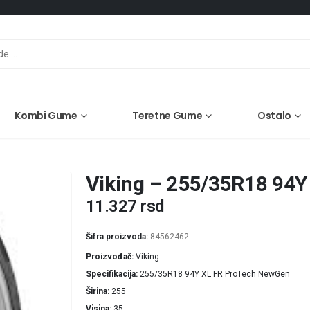
Kombi Gume
Teretne Gume
Ostalo
Viking – 255/35R18 94
11.327
rsd
Šifra proizvoda:
84562462
Proizvođač
Viking
Specifikacija
255/35R18 94Y XL FR ProTech NewGen
Širina
255
Visina
35