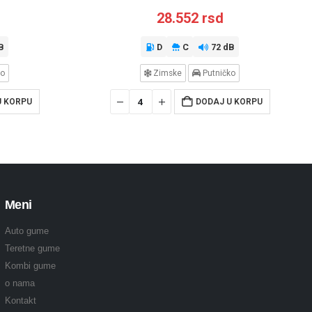
28.552
rsd
B
D
C
72 dB
ko
Zimske
Putničko
U KORPU
DODAJ U KORPU
Meni
Auto gume
Teretne gume
Kombi gume
o nama
Kontakt