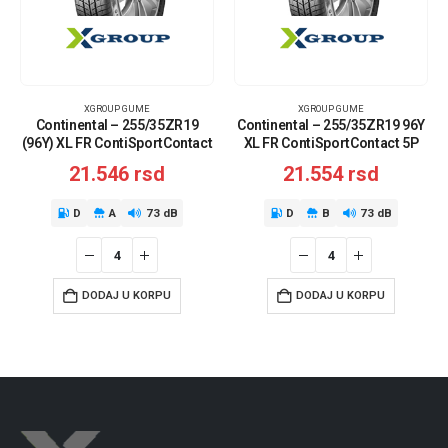
XGROUP GUME
XGROUP GUME
Continental – 255/35ZR19
Continental – 255/35ZR19 96Y
(96Y) XL FR ContiSportContact
XL FR ContiSportContact 5P
5P AO
MO
21.546
rsd
21.554
rsd
D
A
73 dB
D
B
73 dB
DODAJ U KORPU
DODAJ U KORPU