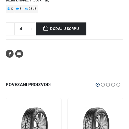
Brzinski index
Y (300 km\h)
C
B
73 dB
DODAJ U KORPU
POVEZANI PROIZVODI