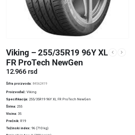
Viking – 255/35R19 96Y XL
FR ProTech NewGen
12.966
rsd
Šifra proizvoda:
84562419
Proizvođač
Viking
Specifikacija
255/35R19 96Y XL FR ProTech NewGen
Širina
255
Visina
35
Prečnik
R19
Težinski index
96 (710 kg)