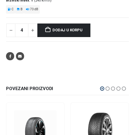
Brzinski index
V (240 km\h)
C
B
73 dB
DODAJ U KORPU
POVEZANI PROIZVODI