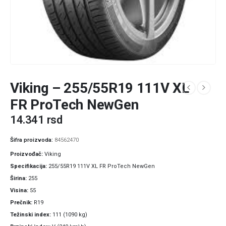
Viking – 255/55R19 111V XL
FR ProTech NewGen
14.341
rsd
Šifra proizvoda:
84562470
Proizvođač
Viking
Specifikacija
255/55R19 111V XL FR ProTech NewGen
Širina
255
Visina
55
Prečnik
R19
Težinski index
111 (1090 kg)