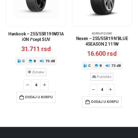
Hankook – 255/55R19 IW01A
XGROUP GUME
Nexen – 255/55R19 N’BLUE
iON i*cept SUV
4SEASON 2 111W
31.711
rsd
16.600
rsd
C
B
70 dB
C
B
73 dB
Zimske
Putničko
DODAJ U KORPU
DODAJ U KORPU