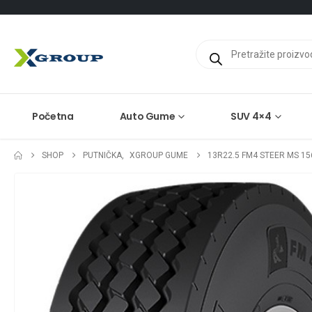
Products
search
Početna
Auto Gume
SUV 4×4
SHOP
PUTNIČKA
,
XGROUP GUME
13R22.5 FM4 STEER MS 15