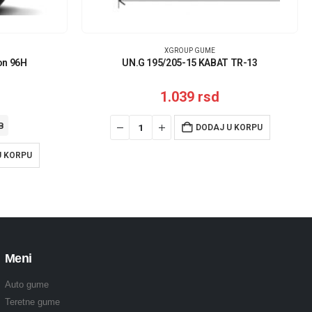
XGROUP GUME
on 96H
UN.G 195/205-15 KABAT TR-13
1.039
rsd
B
DODAJ U KORPU
U KORPU
Meni
Auto gume
Teretne gume