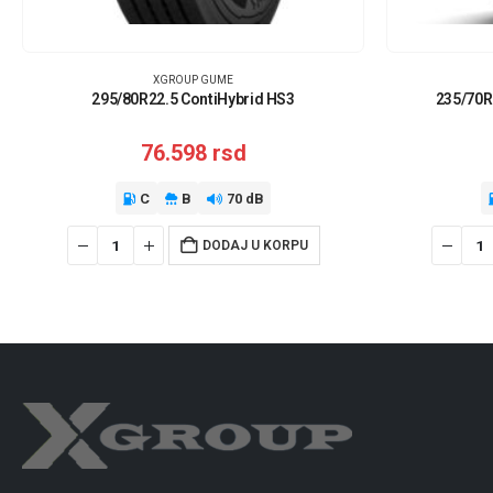
XGROUP GUME
295/80R22.5 ContiHybrid HS3
235/70R
76.598
rsd
C
B
70 dB
DODAJ U KORPU