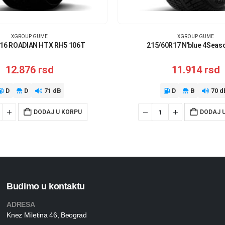
XGROUP GUME
XGROUP GUME
16 ROADIAN HTX RH5 106T
215/60R17 N’blue 4Seas
12.876
rsd
11.914
rsd
D
D
71 dB
D
B
70 d
DODAJ U KORPU
DODAJ 
Budimo u kontaktu
ADRESA
Knez Miletina 46, Beograd