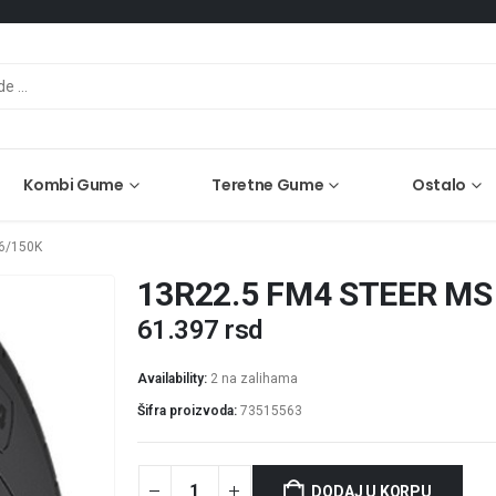
Kombi Gume
Teretne Gume
Ostalo
6/150K
13R22.5 FM4 STEER MS
61.397
rsd
Availability:
2 na zalihama
Šifra proizvoda:
73515563
DODAJ U KORPU