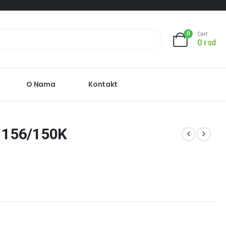
0
Cart
0
rsd
O Nama
Kontakt
 156/150K