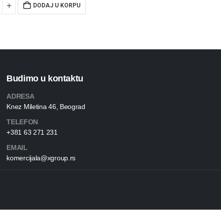
DODAJ U KORPU
Budimo u kontaktu
ADRESA
Knez Miletina 46, Beograd
TELEFON
+381 63 271 231
EMAIL
komercijala@xgroup.rs