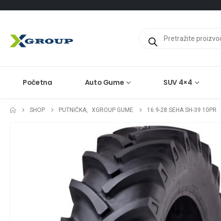
Products
search
Početna
Auto Gume
SUV 4×4
SHOP
PUTNIČKA
,
XGROUP GUME
16.9-28 SEHA SH-39 10PR