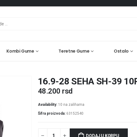
Kombi Gume
Teretne Gume
Ostalo
16.9-28 SEHA SH-39 10
48.200
rsd
Availability:
10 na zalihama
Šifra proizvoda:
63152540
DODAJ U KORPU