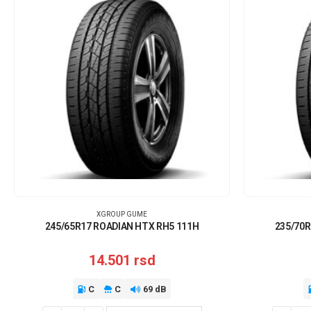
XGROUP GUME
245/65R17 ROADIAN HTX RH5 111H
235/70R
14.501
rsd
C
C
69 dB