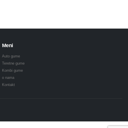
Meni
Auto gume
Teretne gume
Kombi gume
o nama
Kontakt