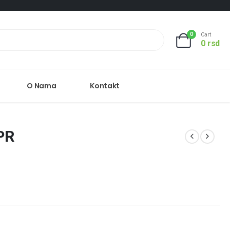
0
Cart
0
rsd
O Nama
Kontakt
PR