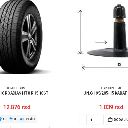
XGROUP GUME
XGROUP GUME
16 ROADIAN HTX RH5 106T
UN.G 195/205-15 KABAT
12.876
rsd
1.039
rsd
D
D
71 dB
DODAJ 