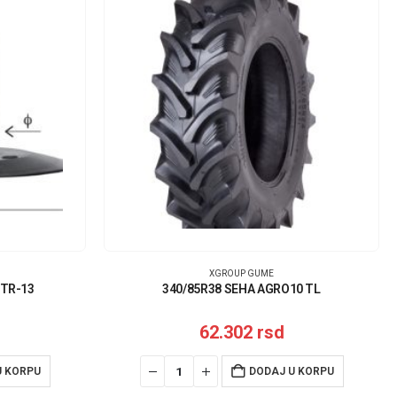
XGROUP GUME
 TR-13
340/85R38 SEHA AGRO10 TL
62.302
rsd
U KORPU
DODAJ U KORPU