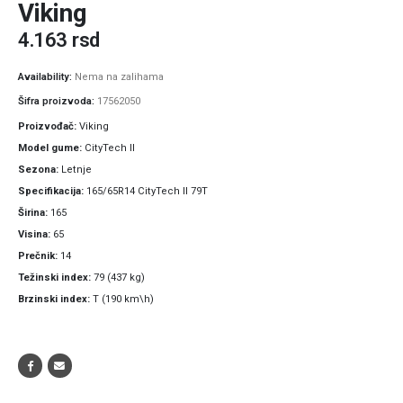
Viking
4.163
rsd
Availability:
Nema na zalihama
Šifra proizvoda:
17562050
Proizvođač
Viking
Model gume
CityTech II
Sezona
Letnje
Specifikacija
165/65R14 CityTech II 79T
Širina
165
Visina
65
Prečnik
14
Težinski index
79 (437 kg)
Brzinski index
T (190 km\h)