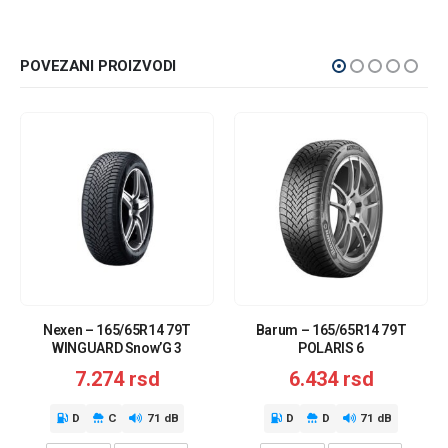
POVEZANI PROIZVODI
Nexen – 165/65R14 79T
Barum – 165/65R14 79T
WINGUARD Snow’G 3
POLARIS 6
7.274
rsd
6.434
rsd
D
C
71 dB
D
D
71 dB