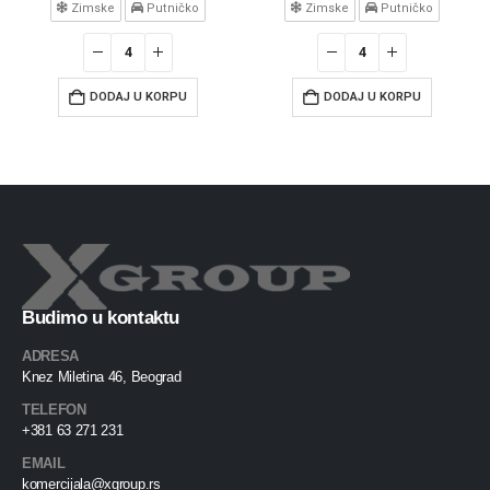
Zimske
Putničko
Zimske
Putničko
DODAJ U KORPU
DODAJ U KORPU
Budimo u kontaktu
ADRESA
Knez Miletina 46, Beograd
TELEFON
+381 63 271 231
EMAIL
komercijala@xgroup.rs