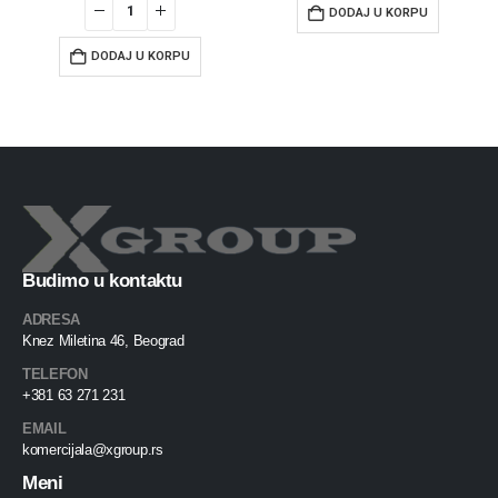
DODAJ U KORPU
DODAJ U KORPU
Budimo u kontaktu
ADRESA
Knez Miletina 46, Beograd
TELEFON
+381 63 271 231
EMAIL
komercijala@xgroup.rs
Meni