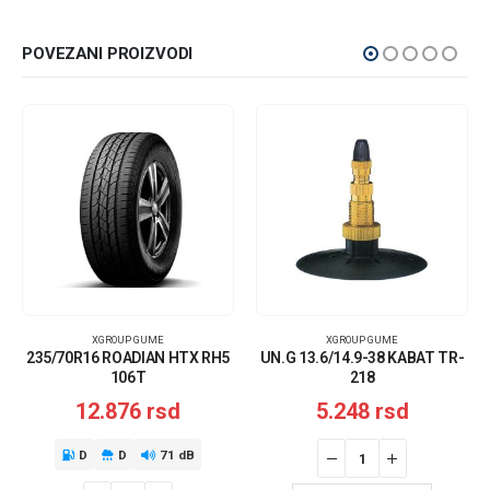
POVEZANI PROIZVODI
XGROUP GUME
XGROUP GUME
235/70R16 ROADIAN HTX RH5
UN.G 13.6/14.9-38 KABAT TR-
106T
218
12.876
rsd
5.248
rsd
D
D
71 dB