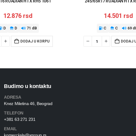
16 ROADIAN HTX RH5 106T
245/65R17 ROADIAN HTX 
12.876
rsd
14.501
rsd
D
D
71 dB
C
C
69 d
DODAJ U KORPU
DODAJ 
Budimo u kontaktu
ADRESA
Knez Miletina 46, Beograd
TELEFON
+381 63 271 231
EMAIL
komercijala@xgroup.rs