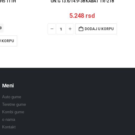
RH5 111H
UN.G 13.6/14.9-38 KABAT TR-218
5.248
rsd
B
DODAJ U KORPU
U KORPU
Meni
Auto gume
Teretne gume
Kombi gume
o nama
Kontakt