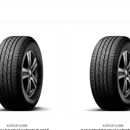
XGROUP GUME
XGROUP GUME