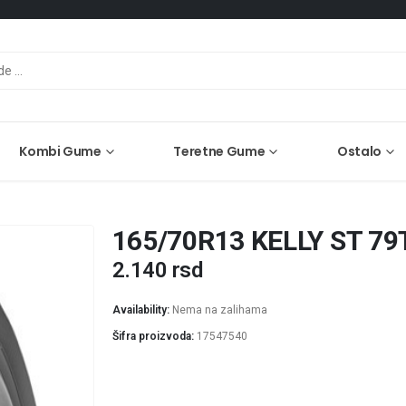
Kombi Gume
Teretne Gume
Ostalo
165/70R13 KELLY ST 79
2.140
rsd
Availability:
Nema na zalihama
Šifra proizvoda:
17547540