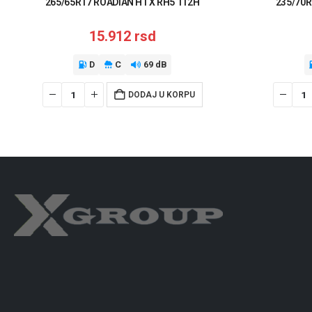
265/65R17 ROADIAN HTX RH5 112H
235/70R
15.912
rsd
D
C
69 dB
DODAJ U KORPU