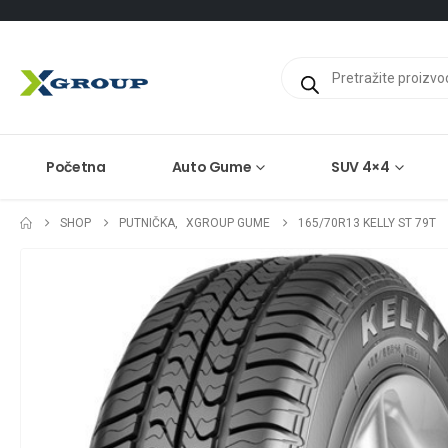
Products
search
Početna
Auto Gume
SUV 4×4
SHOP
PUTNIČKA
,
XGROUP GUME
165/70R13 KELLY ST 79T