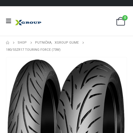
0
SHOP
PUTNIČKA
,
XGROUP GUME
180/55ZR17 TOURING FORCE (73W)