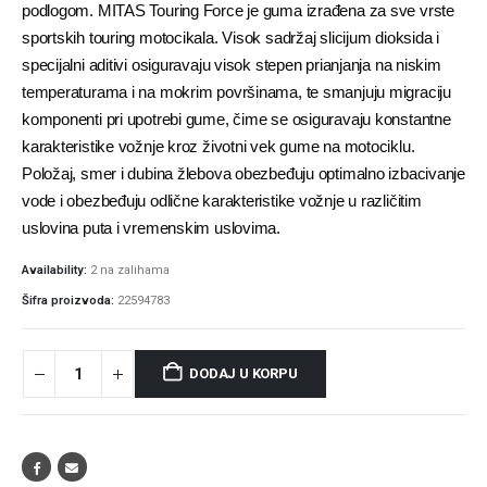
podlogom. MITAS Touring Force je guma izrađena za sve vrste
sportskih touring motocikala. Visok sadržaj slicijum dioksida i
specijalni aditivi osiguravaju visok stepen prianjanja na niskim
temperaturama i na mokrim površinama, te smanjuju migraciju
komponenti pri upotrebi gume, čime se osiguravaju konstantne
karakteristike vožnje kroz životni vek gume na motociklu.
Položaj, smer i dubina žlebova obezbeđuju optimalno izbacivanje
vode i obezbeđuju odlične karakteristike vožnje u različitim
uslovina puta i vremenskim uslovima.
Availability:
2 na zalihama
Šifra proizvoda:
22594783
DODAJ U KORPU