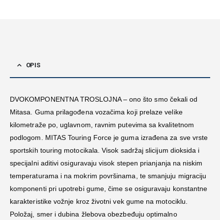
OPIS
DVOKOMPONENTNA TROSLOJNA – ono što smo čekali od
Mitasa. Guma prilagođena vozačima koji prelaze velike
kilometraže po, uglavnom, ravnim putevima sa kvalitetnom
podlogom. MITAS Touring Force je guma izrađena za sve vrste
sportskih touring motocikala. Visok sadržaj slicijum dioksida i
specijalni aditivi osiguravaju visok stepen prianjanja na niskim
temperaturama i na mokrim površinama, te smanjuju migraciju
komponenti pri upotrebi gume, čime se osiguravaju konstantne
karakteristike vožnje kroz životni vek gume na motociklu.
Položaj, smer i dubina žlebova obezbeđuju optimalno