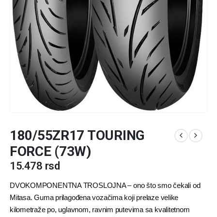
180/55ZR17 TOURING
FORCE (73W)
15.478
rsd
DVOKOMPONENTNA TROSLOJNA – ono što smo čekali od
Mitasa. Guma prilagođena vozačima koji prelaze velike
kilometraže po, uglavnom, ravnim putevima sa kvalitetnom