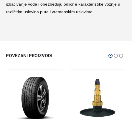
izbacivanje vode i obezbeđuju odlične karakteristike vožnje u
različitim uslovina puta i vremenskim uslovima.
POVEZANI PROIZVODI