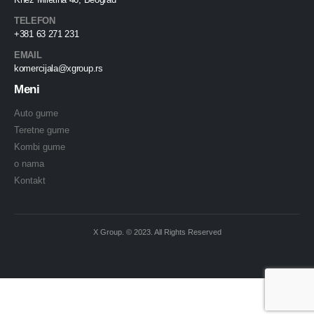
TELEFON
+381 63 271 231
EMAIL
komercijala@xgroup.rs
Meni
Auto gume
Teretne gume
Kombi gume
o nama
Kontakt
X Group. © 2023. All Rights Reserved