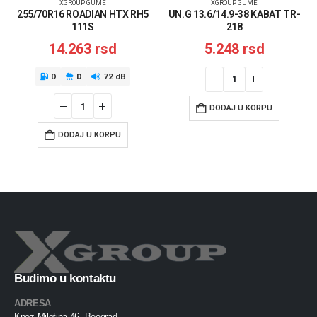
XGROUP GUME
XGROUP GUME
255/70R16 ROADIAN HTX RH5
UN.G 13.6/14.9-38 KABAT TR-
111S
218
14.263
rsd
5.248
rsd
D
D
72 dB
DODAJ U KORPU
DODAJ U KORPU
Budimo u kontaktu
ADRESA
Knez Miletina 46, Beograd