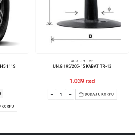
XGROUP GUME
RH5 111S
UN.G 195/205-15 KABAT TR-13
1.039
rsd
B
DODAJ U KORPU
U KORPU