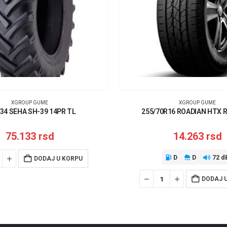
XGROUP GUME
XGROUP GUME
-34 SEHA SH-39 14PR TL
255/70R16 ROADIAN HTX 
75.133
rsd
14.263
rsd
D
D
72 d
DODAJ U KORPU
DODAJ 