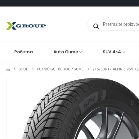
Products
search
Početna
Auto Gume
SUV 4×4
SHOP
PUTNIČKA
,
XGROUP GUME
215/50R17 ALPIN 6 95V XL