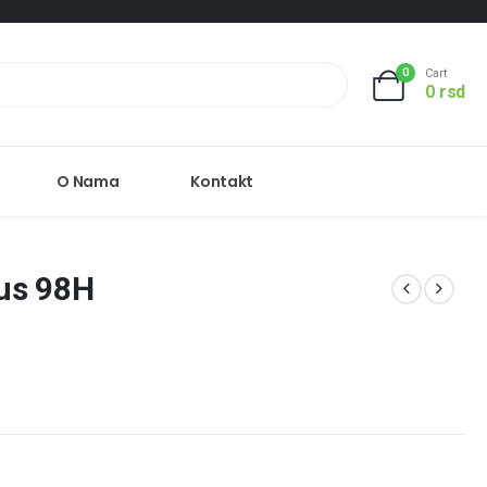
0
Cart
0
rsd
O Nama
Kontakt
us 98H