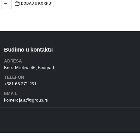
DODAJ U KORPU
Budimo u kontaktu
ADRESA
Knez Miletina 46, Beograd
TELEFON
+381 63 271 231
EMAIL
komercijala@xgroup.rs