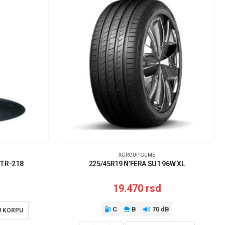
XGROUP GUME
 TR-218
225/45R19 N’FERA SU1 96W XL
19.470
rsd
C
B
70 dB
U KORPU