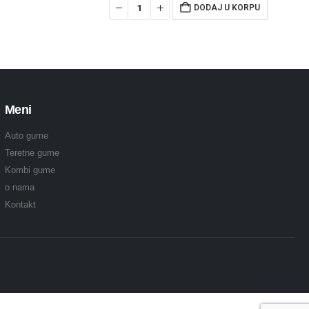
DODAJ U KORPU
Meni
Auto gume
Teretne gume
Kombi gume
o nama
Kontakt