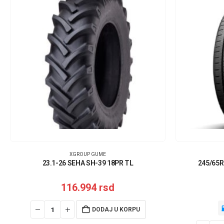
XGROUP GUME
23.1-26 SEHA SH-39 18PR TL
245/65R
116.994
rsd
DODAJ U KORPU