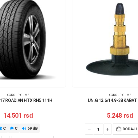
XGROUP GUME
XGROUP GUME
17 ROADIAN HTX RH5 111H
UN.G 13.6/14.9-38 KABAT
14.501
rsd
5.248
rsd
C
C
69 dB
DODAJ 