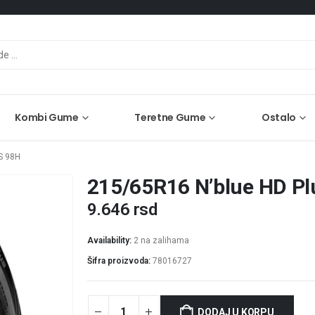
Kombi Gume
Teretne Gume
Ostalo
S 98H
215/65R16 N’blue HD Pl
9.646
rsd
Availability:
2 na zalihama
Šifra proizvoda:
78016727
DODAJ U KORPU