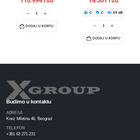
116.994
rsd
14.501
rsd
C
C
69 dB
DODAJ U KORPU
DODAJ U KORPU
Budimo u kontaktu
ADRESA
Knez Miletina 46, Beograd
TELEFON
+381 63 271 231