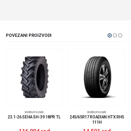
POVEZANI PROIZVODI
XGROUP GUME
XGROUP GUME
23.1-26 SEHA SH-39 18PR TL
245/65R17 ROADIAN HTX RH5
111H