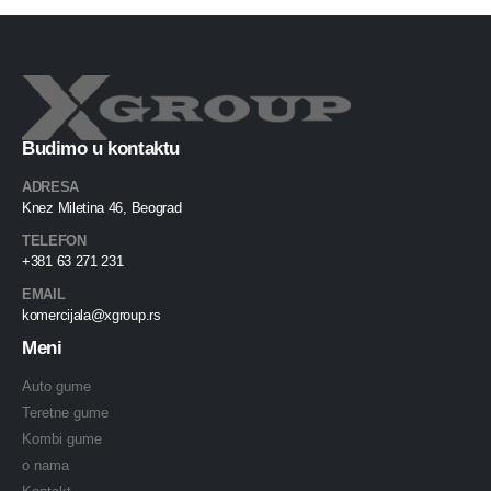
Budimo u kontaktu
ADRESA
Knez Miletina 46, Beograd
TELEFON
+381 63 271 231
EMAIL
komercijala@xgroup.rs
Meni
Auto gume
Teretne gume
Kombi gume
o nama