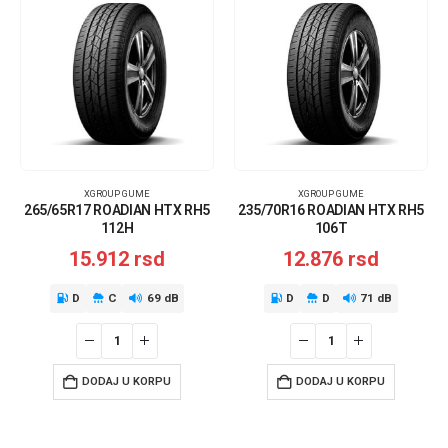
XGROUP GUME
XGROUP GUME
265/65R17 ROADIAN HTX RH5
235/70R16 ROADIAN HTX RH5
112H
106T
15.912
rsd
12.876
rsd
D
C
69 dB
D
D
71 dB
DODAJ U KORPU
DODAJ U KORPU