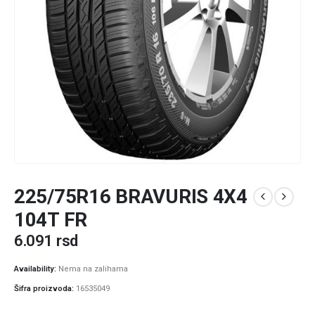
225/75R16 BRAVURIS 4X4
104T FR
6.091
rsd
Availability:
Nema na zalihama
Šifra proizvoda:
16535049