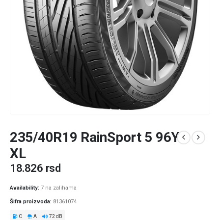
235/40R19 RainSport 5 96Y
XL
18.826
rsd
Availability:
7 na zalihama
Šifra proizvoda:
81361074
C
A
72 dB