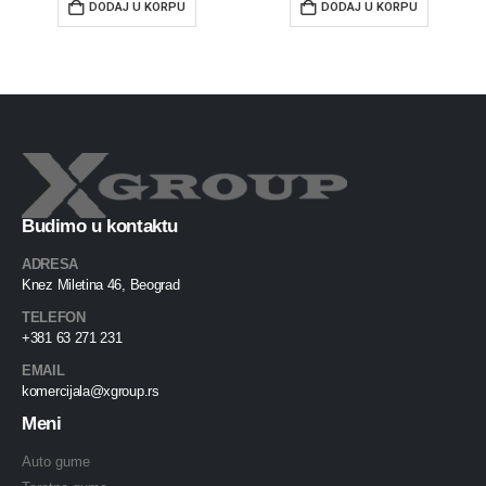
DODAJ U KORPU
DODAJ U KORPU
Budimo u kontaktu
ADRESA
Knez Miletina 46, Beograd
TELEFON
+381 63 271 231
EMAIL
komercijala@xgroup.rs
Meni
Auto gume