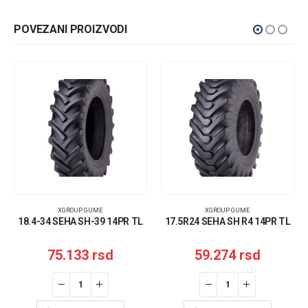
POVEZANI PROIZVODI
XGROUP GUME
XGROUP GUME
18.4-34 SEHA SH-39 14PR TL
17.5R24 SEHA SH R4 14PR TL
75.133
rsd
59.274
rsd