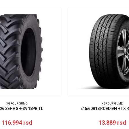
XGROUP GUME
XGROUP GUME
-26 SEHA SH-39 18PR TL
245/60R18 ROADIAN HTX 
116.994
rsd
13.889
rsd