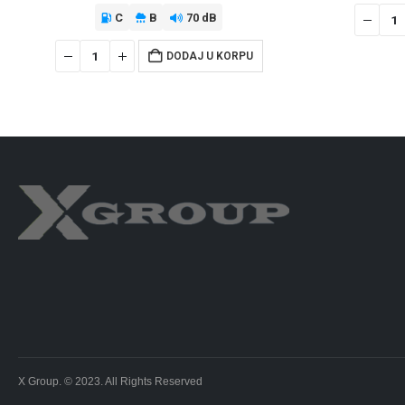
C
B
70 dB
DODAJ U KORPU
X Group. © 2023. All Rights Reserved