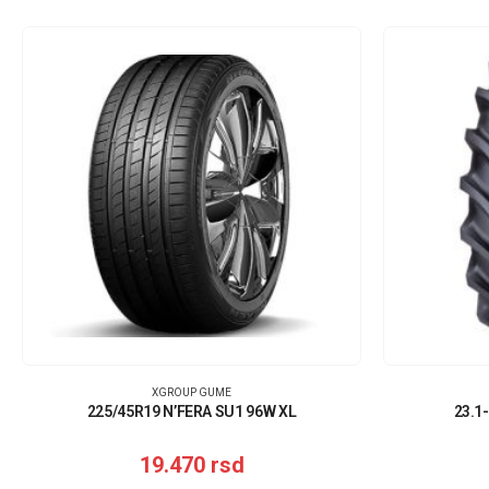
XGROUP GUME
225/45R19 N’FERA SU1 96W XL
23.1
19.470
rsd