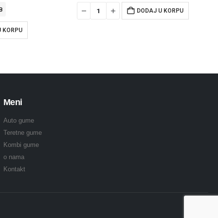
B
DODAJ U KORPU
U KORPU
Meni
Auto gume
Teretne gume
Kombi gume
o nama
Kontakt