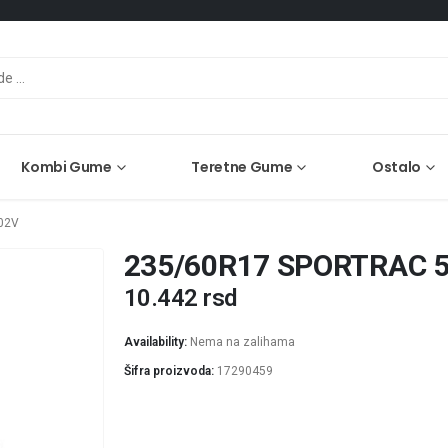
Kombi Gume
Teretne Gume
Ostalo
02V
235/60R17 SPORTRAC 5
10.442
rsd
Availability:
Nema na zalihama
Šifra proizvoda:
17290459