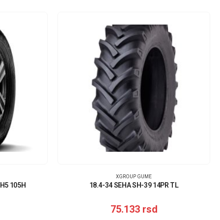
XGROUP GUME
RH5 105H
18.4-34 SEHA SH-39 14PR TL
75.133
rsd