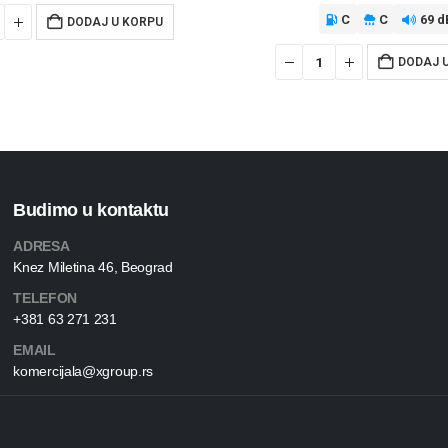
C
C
69 d
DODAJ U KORPU
DODAJ 
Budimo u kontaktu
ADRESA
Knez Miletina 46, Beograd
TELEFON
+381 63 271 231
EMAIL
komercijala@xgroup.rs