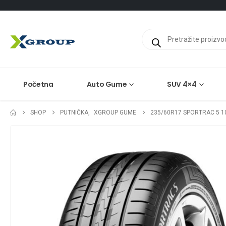
Products
search
Početna
Auto Gume
SUV 4×4
SHOP
PUTNIČKA
,
XGROUP GUME
235/60R17 SPORTRAC 5 1