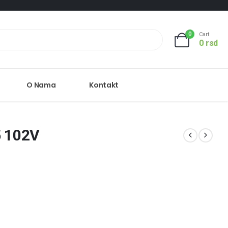
0
Cart
0
rsd
O Nama
Kontakt
 102V