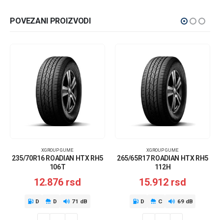
POVEZANI PROIZVODI
XGROUP GUME
XGROUP GUME
235/70R16 ROADIAN HTX RH5
265/65R17 ROADIAN HTX RH5
106T
112H
12.876
rsd
15.912
rsd
D
D
71 dB
D
C
69 dB