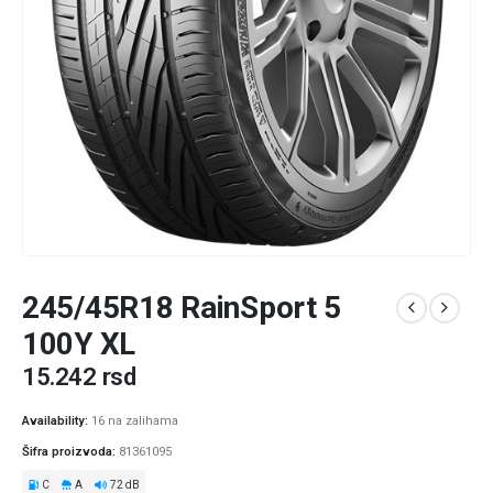
245/45R18 RainSport 5
100Y XL
15.242
rsd
Availability:
16 na zalihama
Šifra proizvoda:
81361095
C
A
72 dB