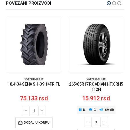
POVEZANI PROIZVODI
XGROUP GUME
XGROUP GUME
18.4-34 SEHA SH-39 14PR TL
265/65R17 ROADIAN HTX RH5
112H
75.133
rsd
15.912
rsd
D
C
69 dB
DODAJ U KORPU