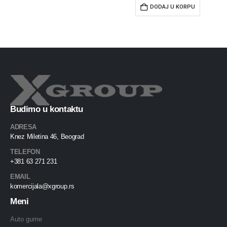
DODAJ U KORPU
Budimo u kontaktu
ADRESA
Knez Miletina 46, Beograd
TELEFON
+381 63 271 231
EMAIL
komercijala@xgroup.rs
Meni
Auto gume