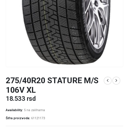
275/40R20 STATURE M/S
106V XL
18.533
rsd
Availability:
5 na zalihama
Šifra proizvoda:
61121173