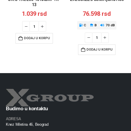
13
1.039
rsd
76.598
rsd
C
B
70 dB
DODAJ U KORPU
DODAJ U KORPU
Budimo u kontaktu
ADRESA
Knez Miletina 46, Beograd