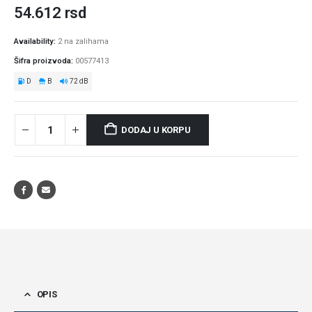
54.612
rsd
Availability:
2 na zalihama
Šifra proizvoda:
00577413
D
B
72 dB
DODAJ U KORPU
OPIS