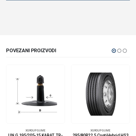
POVEZANI PROIZVODI
XGROUP GUME
XGROUP GUME
UN.G 195/205-15 KABAT TR-
295/80R22.5 ContiHybrid HS3