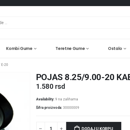
Kombi Gume
Teretne Gume
Ostalo
 E-20
POJAS 8.25/9.00-20 KA
1.580
rsd
Availability:
9 na zalihama
Šifra proizvoda:
30000009
DODAJ U KORPU