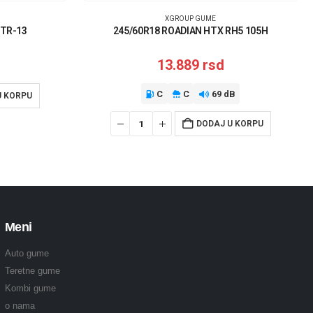
XGROUP GUME
 TR-13
245/60R18 ROADIAN HTX RH5 105H
13.889
rsd
C
C
69 dB
U KORPU
DODAJ U KORPU
Meni
Auto gume
Teretne gume
Kombi gume
o nama