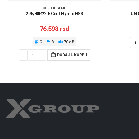
XGROUP GUME
295/80R22.5 ContiHybrid HS3
UN.
76.598
rsd
C
B
70 dB
DODAJ U KORPU