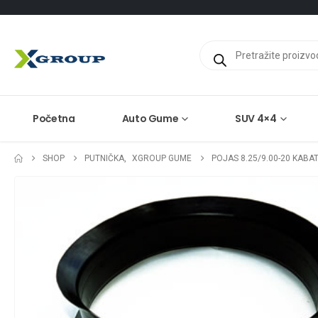
Products
search
Početna
Auto Gume
SUV 4×4
SHOP
PUTNIČKA
,
XGROUP GUME
POJAS 8.25/9.00-20 KABAT