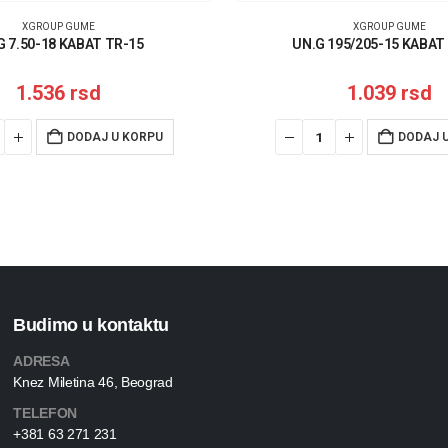
XGROUP GUME
XGROUP GUME
G 7.50-18 KABAT TR-15
UN.G 195/205-15 KABAT
1.536
rsd
1.039
rsd
DODAJ U KORPU
DODAJ 
Budimo u kontaktu
ADRESA
Knez Miletina 46, Beograd
TELEFON
+381 63 271 231