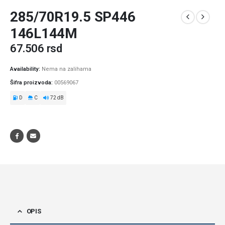
285/70R19.5 SP446
146L144M
67.506
rsd
Availability:
Nema na zalihama
Šifra proizvoda:
00569067
D
C
72 dB
OPIS