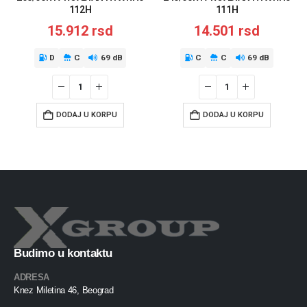
112H
111H
15.912
rsd
14.501
rsd
D
C
69 dB
C
C
69 dB
DODAJ U KORPU
DODAJ U KORPU
Budimo u kontaktu
ADRESA
Knez Miletina 46, Beograd