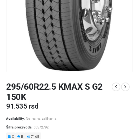
295/60R22.5 KMAX S G2
150K
91.535
rsd
Availability:
Nema na zalihama
Šifra proizvoda:
00572792
C
B
71 dB