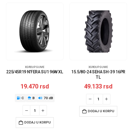
XGROUP GUME
XGROUP GUME
225/45R19 N’FERA SU1 96W XL
15.5/80-24 SEHA SH-39 16PR
TL
19.470
rsd
49.133
rsd
C
B
70 dB
DODAJ U KORPU
DODAJ U KORPU