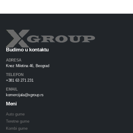
Budimo u kontaktu
ADRESA
Knez Miletina 46, Beograd
TELEFON
+381 63 271 231
EMAIL
komercijala@xgroup.rs
Meni
Auto gume
Teretne gume
Kombi gume