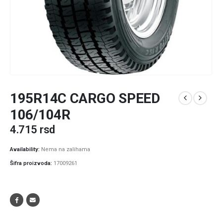
195R14C CARGO SPEED
106/104R
4.715
rsd
Availability:
Nema na zalihama
Šifra proizvoda:
17009261