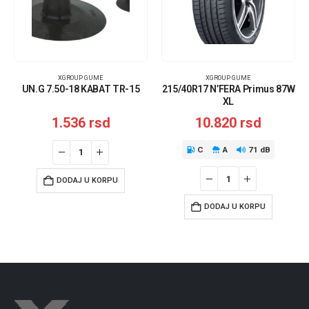
XGROUP GUME
XGROUP GUME
UN.G 7.50-18 KABAT TR-15
215/40R17 N’FERA Primus 87W
XL
1.536
rsd
10.820
rsd
C
A
71 dB
DODAJ U KORPU
DODAJ U KORPU