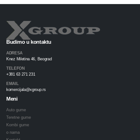
Budimo u kontaktu
ADRESA
Knez Miletina 46, Beograd
TELEFON
+381 63 271 231
EMAIL
komercijala@xgroup.rs
Meni
Auto gume
Teretne gume
Kombi gume
o nama
Kontakt