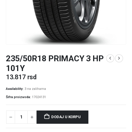
235/50R18 PRIMACY 3 HP
101Y
13.817
rsd
Availability:
3 na zalihama
Šifra proizvoda:
17024131
DODAJ U KORPU