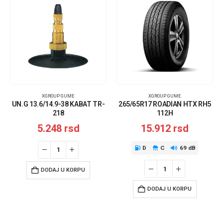
XGROUP GUME
XGROUP GUME
UN.G 13.6/14.9-38 KABAT TR-
265/65R17 ROADIAN HTX RH5
218
112H
5.248
rsd
15.912
rsd
D
C
69 dB
DODAJ U KORPU
DODAJ U KORPU